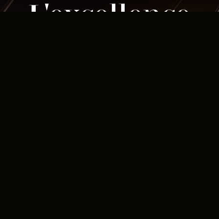
L'excellence
Musicale
des
Grands
Événements