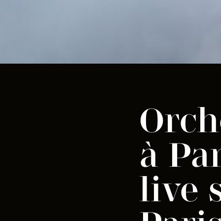
Orch
à Par
live 