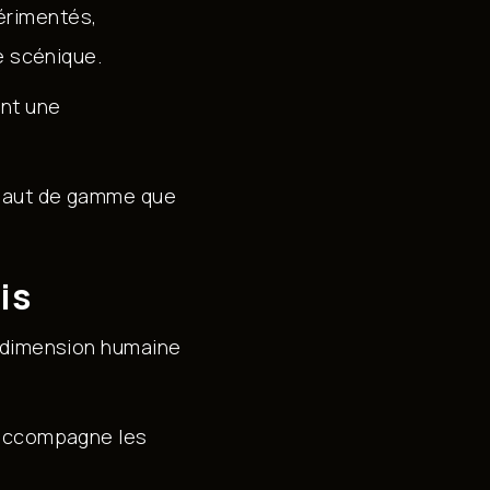
érimentés,
e scénique.
ant une
 haut de gamme que
is
e dimension humaine
 accompagne les