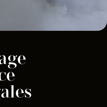
iage
nce
gales