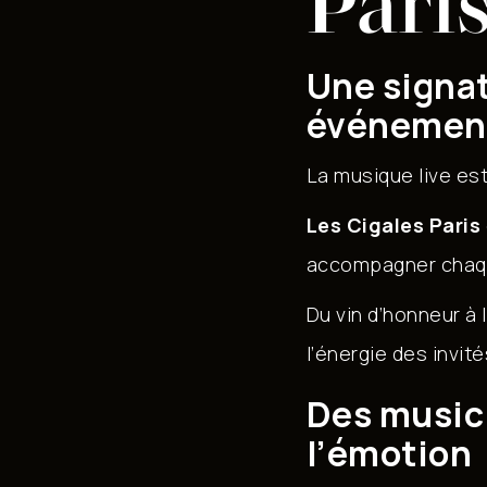
Pari
Une signat
événement
La musique live est
Les Cigales Paris
accompagner chaqu
Du vin d’honneur à 
l’énergie des invit
Des musici
l’émotion