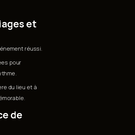
iages et
événement réussi.
ées pour
ythme.
re du lieu et à
mémorable.
ce de