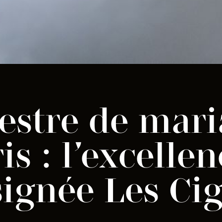
estre de mar
is : l’excelle
signée Les Ci