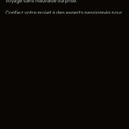
voyage sans mauvaise surprise.
Confiez votre projet à des experts passionnés pour
graver ce moment exceptionnel dans la mémoire de
vos convives.
Retour au blog
L'excellence
Musicale
des
Grands